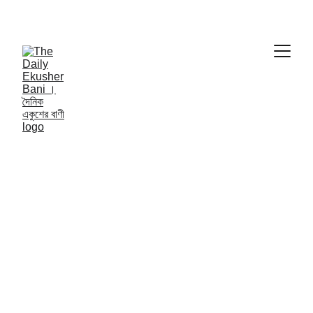
THE DAILY EKUSHER BANI
দৈনিক একুশের বাণী | 
NATIONAL NEWS
7/25/2024
1 min read