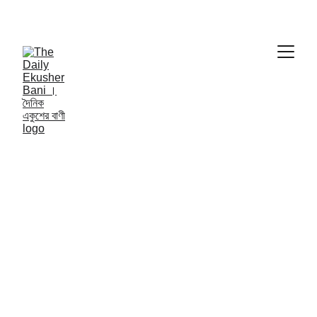
THE DAILY EKUSHER BANI
দৈনিক একুশের বাণী | 
NATIONAL NEWS
3/17/2025
1 min read