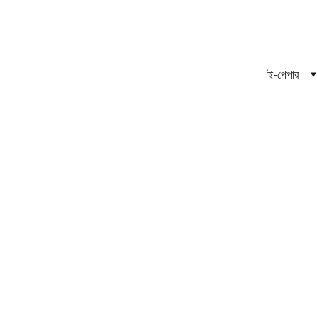
THE DAILY EKUSHER BANI
দৈনিক একুশের বাণী | 
ই-পেপার
NATIONAL NEWS
1/12/2025
1 min read