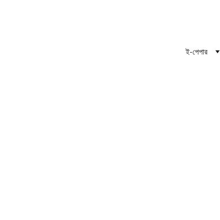
THE DAILY EKUSHER BANI
দৈনিক একুশের বাণী | 
ই-পেপার
NATIONAL NEWS