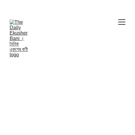
THE DAILY EKUSHER BANI
দৈনিক একুশের বাণী | 
NATIONAL NEWS
9/29/2024
1 min read